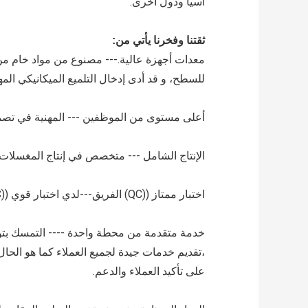
آسيا ودول أخرى.
ثقتنا وفخرنا يأتي من:
معدات أجهزة عالية.--- مصنوع من مواد خام من ا
للسطح، و قد أدى إدخال التلميع الميكانيكي الم
أعلى مستوى من الموظفين --- المهنية في تصمي
الإنتاج الشامل --- متخصص في إنتاج المغسلات ع
اختبار ممتاز ((QC) الفريق---لدي اختبار قوي ((QC) الفريق لجميع المنتجات اختبار حساس وكذلك لضمان جودة المنتجات.
خدمة متقدمة من محطة واحدة ---- التمسك بتوجيهات
،تقديم خدمات جيدة لجميع العملاء كما هو الحال
على تأكيد العملاء والدعم.