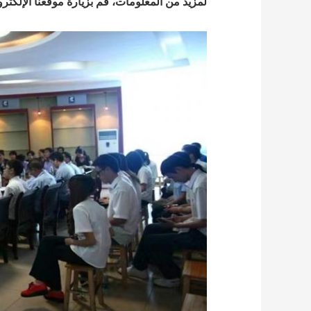
لمزيد من المعلومات، قم بزيارة موقعنا الإلكتروني www.ss-sinks.com أو أرسل لنا بريد إلكتروني على ki@hotmail.com