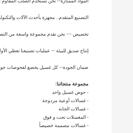
المواد الممتازة-- نحن نستخدم الصلب المقاوم للصدأ من الدرجة 304، والمعروف بمقاومته لل
التصنيع المتقدم... مجهزة بأحدث الآلات والتكنو
تخصيص --- نحن نقدم مجموعة واسعة من التصامي
إنتاج صديق للبيئة -- عمليات تصنيعنا تعطي الأول
ضمان الجودة-- كل غسيل يخضع لفحوصات جودة ص
مجموعة منتجاتنا:
- حوض غسيل واحد
- غسالات أوعية مزدوجة
- غسالات الحانة
- المغسلات تحت و فوق
- غسالات مصممة خصيصاً