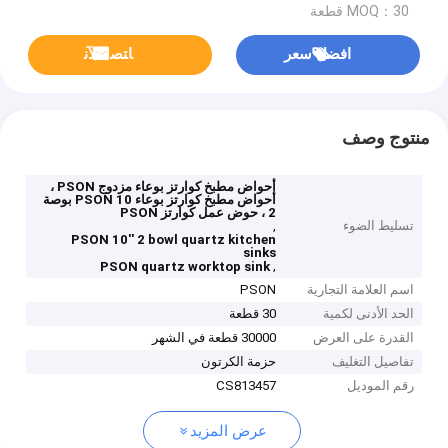
MOQ：30 قطعة
افضل سعر
ﺎﺘﺼﻟ ﺍﻶﻧ
منتوج وصف
أحواض مطبخ كوارتز بوعاء مزدوج PSON ،
أحواض مطبخ كوارتز بوعاء PSON 10 بوصة
2 ، حوض عمل كوارتز PSON
تسليط الضوء
,
PSON 10'' 2 bowl quartz kitchen
sinks
,
PSON quartz worktop sink
اسم العلامة التجارية
PSON
الحد الأدنى لكمية
30 قطعة
القدرة على العرض
30000 قطعة في الشهر
تفاصيل التغليف
حزمة الكرتون
رقم الموديل
CS813457
عرض المزيد