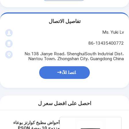
تفاصيل الاتصال
Ms. Yuki Lv
86-13435400772
No.138 Jianye Road، ShenghuiSouth Indutrial Dist،
Nantou Town، Zhongshan City، Guangdong China
ﺎﺘﺼﻟ ﺍﻶﻧ
احصل على افضل سعر ل
أحواض مطبخ كوارتز بوعاء
مزدوج 10 بوصة PSON