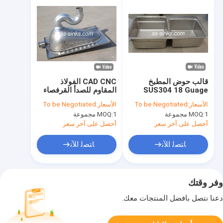
قالب حوض المطبخ
CAD CNC الفولاذ
SUS304 18 Guage
المقاوم للصدأ القرفصاء
R20 زاوية قطعة واحدة
المرحاض عموم OEM
الأسعار:
To be Negotiated
الأسعار:
To be Negotiated
حوض مزدوج
صقل تلميع
1 مجموعة
MOQ:
1 مجموعة
MOQ:
أحصل على آخر سعر
أحصل على آخر سعر
ﺎﺘﺼﻟ ﺍﻶﻧ
ﺎﺘﺼﻟ ﺍﻶﻧ
وفر وقتك
دعنا نتصل بأفضل المنتجات معك.