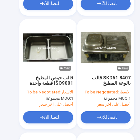
ﺎﺘﺼﻟ ﺍﻶﻧ
ﺎﺘﺼﻟ ﺍﻶﻧ
SKD61 8407 قالب
قالب حوض المطبخ
بالوعة المطبخ
ISO9001 قطعة واحدة
المغنيسيوم الألومنيوم
حوض مزدوج SS
الأسعار:
To be Negotiated
الأسعار:
To be Negotiated
يموت الصب الأدوات
1 مجموعة
MOQ:
1 مجموعة
MOQ:
أحصل على آخر سعر
أحصل على آخر سعر
ﺎﺘﺼﻟ ﺍﻶﻧ
ﺎﺘﺼﻟ ﺍﻶﻧ