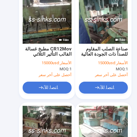
صناعة الصلب المقاوم
CR12Mov مطبخ غسالة
للصدأ ذات الجودة العالية
القالب التأثير الثلاثي
التثبيت التلقائي
الأسعار:
15000usd
الأسعار:
15000usd
MOQ:
1
MOQ:
1
أحصل على آخر سعر
أحصل على آخر سعر
ﺎﺘﺼﻟ ﺍﻶﻧ
ﺎﺘﺼﻟ ﺍﻶﻧ
مسكن
منتجات
أشرطة فيديو