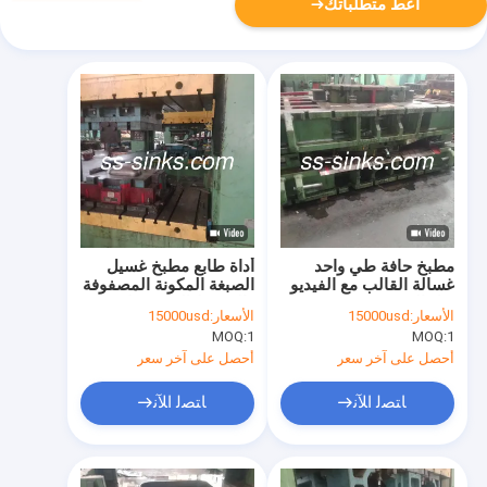
أعط متطلباتك
مطبخ حافة طي واحد
أداة طابع مطبخ غسيل
غسالة القالب مع الفيديو
الصبغة المكونة المصفوفة
قبل الشحن
والشريط المضغوط
الأسعار:
15000usd
الأسعار:
15000usd
للجهاز الضغط
MOQ:
1
MOQ:
1
أحصل على آخر سعر
أحصل على آخر سعر
ﺎﺘﺼﻟ ﺍﻶﻧ
ﺎﺘﺼﻟ ﺍﻶﻧ