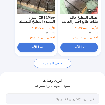
معلومات عنا
جولة في المعمل
غسالة المطبخ حافة
CR12Mov المواد
طيات طابع اختبار القالب
الممتدة المطبخ المغسلة
مراقبة الجودة
قبل التحميل ودعم الفيديو
العفن المصفوفة والشريط
الأسعار:
15000usd
الأسعار:
15000usd
المقبس طابع أداة
MOQ:
1
MOQ:
1
اتصل بنا
أحصل على آخر سعر
أحصل على آخر سعر
أخبار
ﺎﺘﺼﻟ ﺍﻶﻧ
ﺎﺘﺼﻟ ﺍﻶﻧ
VR
عرض المزيد
حوض واحد من الفولاذ المقاوم للصدأ
اترك رسالة
سوف نقوم بالرد بسرعة
حوض مزدوج من الفولاذ المقاوم للصدأ
حوض مطبخ علوي