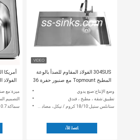
304SUS الفولاذ المقاوم للصدأ بالوعة
أمريكا ا
المطبخ Topmount مع صنبور حفرة 36
الفولاذ 
​​* 20 بوصة
مقاس 15 × 15 بوصة
وضع الإنتاج:صنع يدوي
ميزة:مع صنبور ، وإزال
تطبيق:شقة ، مطبخ ، فندق
التصميم السفلي:ط
ستانلس ستيل:18/10 كروم / نيكل، مضاد للتآكل
سماكة:0.7 ملم
ﺎﺘﺼﻟ ﺍﻶﻧ