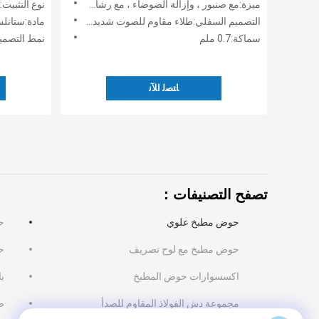
ميزة:مع صنبور ، وإزالة الضوضاء ، مع رشاش ، مصفاة ، لوح تقطيع ورف قابل للطي
نوع التثبيت
التصميم السفلي:طلاء مقاوم للصوت شديد التحمل وحشو مطاطي سميك
مادة:ستانل
سماكة:0.7 ملم
نمط التصم
ﺎﺘﺼﻟ ﺍﻶﻧ
تصفح التصنيفات：
حوض مطبخ علوي
ح
حوض مطبخ مع لوح تصريف
ح
اكسسوارات حوض المطبخ
با
مجموعة دش الفولاذ المقاوم للصدأ
صن