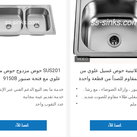
للاتينية حوض غسيل علوي من
SUS201 حوض مزدوج حوض 
المقاوم للصدأ من قطعة واحدة
علوي مع فتحة صنبور 9150B
ة الضوضاء ، مع رشاش ، مصفاة ، لوح تقطيع ورف قابل للطي
خدمة ما بعد البيع:الدعم الفني عبر الإنترنت ، التثبيت في
لاء مقاوم للصوت شديد التحمل وحشو مطاطي سميك
خدمة:تقديم عينة مجانية
عدد الثقوب:واحد
ﺎﺘﺼﻟ ﺍﻶﻧ
ﺎﺘﺼﻟ ﺍﻶﻧ