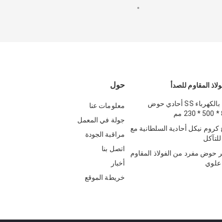
حول
اذ المقاوم للصدأ
ثقبان مطليان بالكهرباء SS أحادي حوض
معلومات عنا
جولة في المعمل
روم نيكل أحادية السلطانية مع
مراقبة الجودة
لتآكل
اتصل بنا
ير حوض مفرد من الفولاذ المقاوم
علوي
أخبار
خريطة الموقع