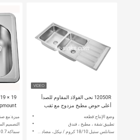
12050R نحى الفولاذ المقاوم للصدأ
أعلى حوض مطبخ مزدوج مع ثقب
Topmount لطلاء شقة استود
صنبور واحد
وضع الإنتاج:قطعه
ميزة:مع صنبور ، وإزال
تطبيق:شقة ، مطبخ ، فندق
التصميم السفلي:ط
ستانلس ستيل:18/10 كروم / نيكل، مضاد للتآكل
سماكة:0.7 ملم