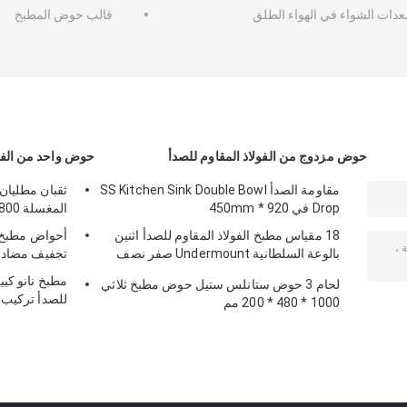
عدات الشواء في الهواء الطلق
قالب حوض المطبخ
حوض مزدوج من الفولاذ المقاوم للصدأ
حوض واحد من الفول
مقاومة الصدأ SS Kitchen Sink Double Bowl
Drop في 920 * 450mm
المغسلة 800 * 500 * 230 مم
18 مقياس مطبخ الفولاذ المقاوم للصدأ اثنين
أحواض مطبخ ك
بالوعة السلطانية Undermount صفر نصف
تجفيف مضاد ل
قطرها
مطبخ نانو كب
لحام 3 حوض ستانلس ستيل حوض مطبخ ثلاثي
للصدأ تركيب 
1000 * 480 * 200 مم