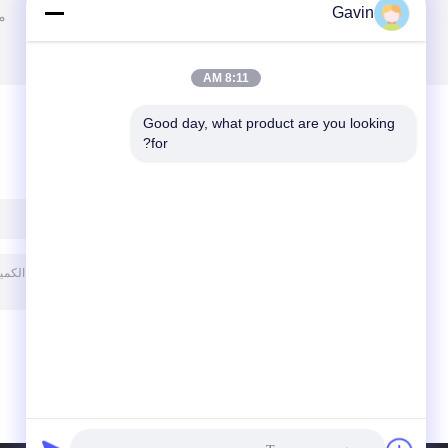
Gavin
م
8:11 AM
Good day, what product are you looking 
for?
ترك رسالة