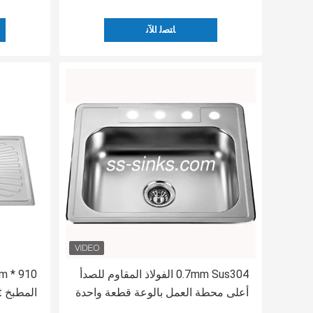
ﺎﺘﺼﻟ ﺍﻶﻧ
0.7mm Sus304 الفولاذ المقاوم للصدأ
أعلى محطة العمل بالوعة قطعة واحدة
المطبخ Topmount المضادة للتآكل