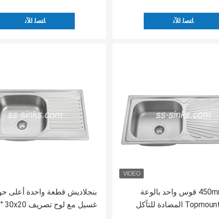
ﺎﺘﺼﻟ ﺍﻶﻧ
ﺎﺘﺼﻟ ﺍﻶﻧ
910 * 450mm قوس واحد بالوعة
بنجلاديش قطعة واحدة أعلى ح
غسيل مع لوح تصريف 30x20 "