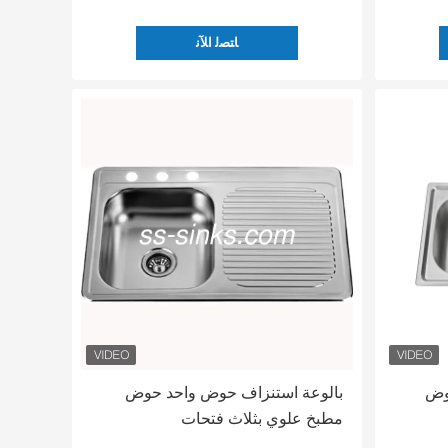
ﺎﺘﺼﻟ ﺍﻶﻧ
وض
بالوعة استنزاف حوض واحد حوض
مطبخ علوي بثلاث فتحات