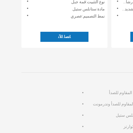
بل للطي
نوع التثبيت:قمة جبل
طي سميك
مادة:ستانلس ستيل
نمط التصميم:عصري
ﺎﺘﺼﻟ ﺍﻶﻧ
المقاوم للصدأ
المقاوم للصدأ وندرمونت
لس ستيل
وارتز