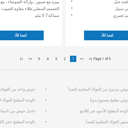
:قمة جبل
ميزة:مع صنبور ، وإزالة الضوضاء ، مع رشاش ، مصفاة ، لوح تقطيع ورف قا
س ستيل
التصميم السفلي:طلاء مقاوم للصوت شديد التحمل وحشو مطا
يم:عصري
سماكة:0.7 ملم
ﺎﺘﺼﻟ ﺍﻶﻧ
ﺎﺘﺼﻟ ﺍﻶﻧ
>|
>>
5
4
3
2
1
<<
|<
Page 1 of 5
وض مزدوج من الفولاذ المقاوم للصدأ
حوض واحد من الفولاذ 
وض مطبخ مصنوع يدويًا
بالوعة المطبخ الفولاذ 
لوعة المطبخ الأسود غير اللامع
حامل حوض من الستان
بور الفولاذ المقاوم للصدأ
بالوعة المطبخ حجر الك