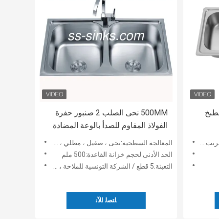
مطبخ
500MM نحى الصلب 2 صنبور حفرة
الفولاذ المقاوم للصدأ بالوعة المضادة
للتآكل
 الموقع
المعالجة السطحية:نحى ، صقيل ، مطلي ، مصقول ، نانو
الحد الأدنى لحجم خزانة القاعدة:500 ملم
التعبئة:5 قطع / الشركة التونسية للملاحة ، توفير المساحة
ﺎﺘﺼﻟ ﺍﻶﻧ