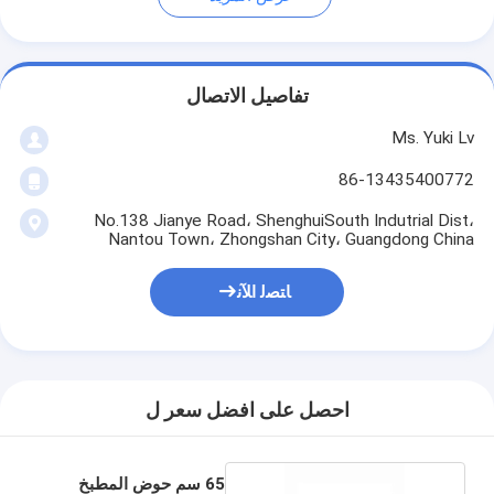
تفاصيل الاتصال
Ms. Yuki Lv
86-13435400772
No.138 Jianye Road، ShenghuiSouth Indutrial Dist،
Nantou Town، Zhongshan City، Guangdong China
ﺎﺘﺼﻟ ﺍﻶﻧ
احصل على افضل سعر ل
65 سم حوض المطبخ