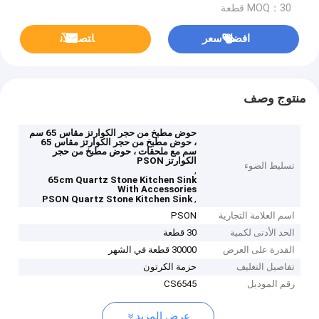
MOQ：30 قطعة
افضل سعر
ﺎﺘﺼﻟ ﺍﻶﻧ
منتوج وصف
حوض مطبخ من حجر الكوارتز مقاس 65 سم
، حوض مطبخ من حجر الكوارتز مقاس 65
سم مع ملحقات ، حوض مطبخ من حجر
الكوارتز PSON
تسليط الضوء
,
65cm Quartz Stone Kitchen Sink
With Accessories
,
PSON Quartz Stone Kitchen Sink
اسم العلامة التجارية
PSON
الحد الأدنى لكمية
30 قطعة
القدرة على العرض
30000 قطعة في الشهر
تفاصيل التغليف
حزمة الكرتون
رقم الموديل
CS6545
عرض المزيد