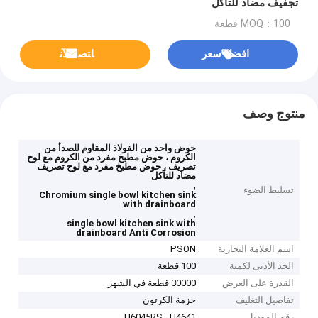
تجفيف مضاد للتآكل
MOQ：100 قطعة
افضل سعر
ﺎﺘﺼﻟ ﺍﻶﻧ
منتوج وصف
حوض واحد من الفولاذ المقاوم للصدأ من
الكروم ، حوض مطبخ مفرد من الكروم مع لوح
تصريف ، حوض مطبخ مفرد مع لوح تصريف
مضاد للتآكل
,
تسليط الضوء
Chromium single bowl kitchen sink
with drainboard
,
single bowl kitchen sink with
drainboard Anti Corrosion
اسم العلامة التجارية
PSON
الحد الأدنى لكمية
100 قطعة
القدرة على العرض
30000 قطعة في الشهر
تفاصيل التغليف
حزمة الكرتون
رقم الموديل
H6045RS ، H4641