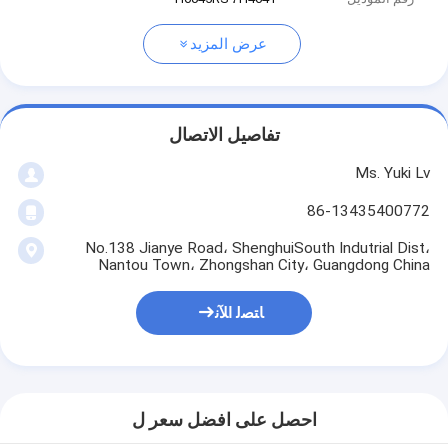
عرض المزيد
تفاصيل الاتصال
Ms. Yuki Lv
86-13435400772
No.138 Jianye Road، ShenghuiSouth Indutrial Dist،
Nantou Town، Zhongshan City، Guangdong China
ﺎﺘﺼﻟ ﺍﻶﻧ
احصل على افضل سعر ل