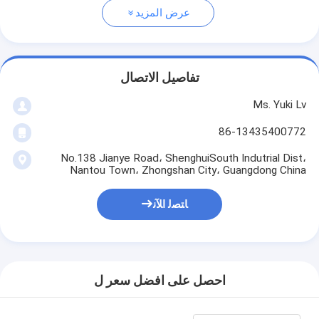
عرض المزيد
تفاصيل الاتصال
Ms. Yuki Lv
86-13435400772
No.138 Jianye Road، ShenghuiSouth Indutrial Dist،
Nantou Town، Zhongshan City، Guangdong China
ﺎﺘﺼﻟ ﺍﻶﻧ
احصل على افضل سعر ل