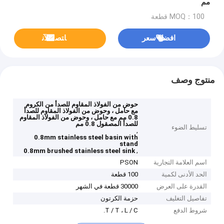
مم
MOQ：100 قطعة
افضل سعر
ﺎﺘﺼﻟ ﺍﻶﻧ
منتوج وصف
حوض من الفولاذ المقاوم للصدأ من الكروم
مع حامل ، وحوض من الفولاذ المقاوم للصدأ
0.8 مم مع حامل ، وحوض من الفولاذ المقاوم
للصدأ المصقول 0.8 مم
تسليط الضوء
,
0.8mm stainless steel basin with
stand
,
0.8mm brushed stainless steel sink
اسم العلامة التجارية
PSON
الحد الأدنى لكمية
100 قطعة
القدرة على العرض
30000 قطعة في الشهر
تفاصيل التغليف
حزمة الكرتون
شروط الدفع
T / T ، L / C.