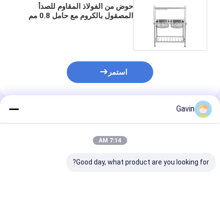
حوض من الفولاذ المقاوم للصدأ
المصقول بالكروم مع حامل 0.8 مم
استمر
Gavin
المنتجات الموصى بها
7:14 AM
Good day, what product are you looking for?
ركن مقاوم للصدأ حوض
الصلب المقاوم للصدأ مع
مغسلة المطبخ ا
المطبخ من الفولاذ
1 وعاء ومقاوم للصدأ
من الفولاذ المقا