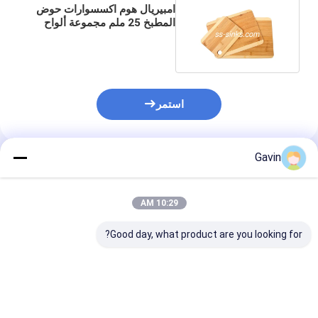
امبيريال هوم اكسسوارات حوض
المطبخ 25 ملم مجموعة ألواح
تقطيع الخشب
استمر
Gavin
المنتجات الموصى بها
10:29 AM
Good day, what product are you looking for?
اكسسوارات حوض
شبكة مطبخ فضية من
ملحقات حوض ال
المطبخ DIY مصفاة سلة
الفولاذ المقاوم للصدأ
PSON شبكة ب