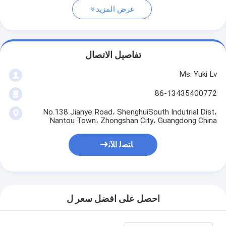
عرض المزيد
تفاصيل الاتصال
Ms. Yuki Lv
86-13435400772
No.138 Jianye Road، ShenghuiSouth Indutrial Dist،
Nantou Town، Zhongshan City، Guangdong China
ﺎﺘﺼﻟ ﺍﻶﻧ
احصل على افضل سعر ل