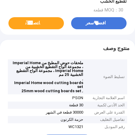
تقطيع الخشب
MOQ：30 قطعة
افضل سعر
ﺎﺘﺼﻟ ﺍﻶﻧ
منتوج وصف
ملحقات حوض المطبخ من Imperial Home
، مجموعة ألواح التقطيع الخشبية من
Imperial Home ، مجموعة ألواح التقطيع
الخشبية 25 مم
تسليط الضوء
,
Imperial Home wood cutting boards
set
,
25mm wood cutting boards set
اسم العلامة التجارية
PSON
الحد الأدنى لكمية
30 قطعة
القدرة على العرض
30000 قطعة في الشهر
تفاصيل التغليف
حزمة الكرتون
رقم الموديل
WC1321