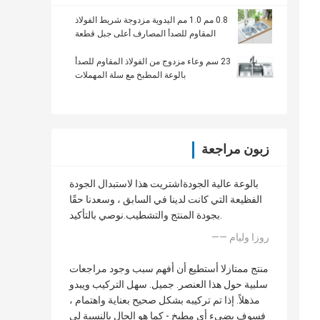
0.8 مم 1.0 مم اليدوية مزدوجة شريط الفولاذ
المقاوم للصدأ المصارف أعلى جبل قطعة
واحدة
23 سم وعاء مزدوج من الفولاذ المقاوم للصدأ
بالوعة المطبخ مع سلة المهملات
زبون مراجعة
بالوعة عالية الجودةاشتريت هذا لاستبدال الجودة
الفظيعة التي كانت لدينا في السابق ، وسعدنا حقًا
بجودة المنتج والتشطيب.نوصي بالتأكيد.
—— روزا وليام
منتج ممتازلا أستطيع أن أفهم سبب وجود مراجعات
سلبية حول هذا العنصر. جميل. سهل التركيب ويبدو
مذهلاً. إذا تم تركيبه بشكل صحيح بعناية واهتمام ،
فسوف يضيء أي مطبخ - كما هو الحال بالنسبة لي