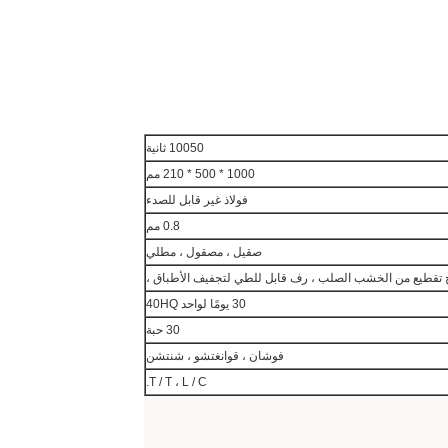
10050 ثانية
1000 * 500 * 210 مم
فولاذ غير قابل للصدء
0.8 مم
صقيل ، مصقول ، مطلي
ح تقطيع من الخشب الصلب ، رف قابل للطي لتجفيف الأطباق ،
30 يومًا لواحد 40HQ
30 حبة
فوشان ، قوانغتشو ، شنتشن
T / T ، L / C.