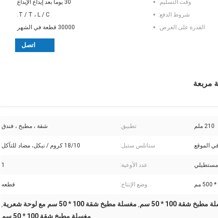
وقت التسليم:
30 يوما بعد إيداع الإيداع
شروط الدفع:
T / T ، L / C.
القدرة على العرض:
30000 قطعة في الشهر
اتصل
210 ملم
تطبيق:
شقة ، مطبخ ، فندق
في الموقع
ستانلس ستيل:
18/10 كروم / نيكل، مضاد للتآكل
مستطيلي
عدد الأوعية:
1
وضع الإنتاج:
قطعه
بخ شقة 100 * 50 سم
مغسلة مطبخ شقة 100 * 50 سم مع لوحة شعرية
,
,
مغسلة مطبخ شقة 100 * 50 سم