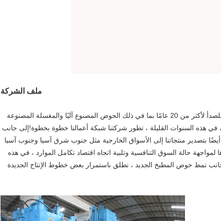
ملف الشركة
"Weihua" هي شركة محترفة لتصنيع أحواض الفولاذ المقاوم للصدأ لأكثر من 20 عامًا بما في ذلك الحوض المصنوع آليًا والمغسلة المصنوعة
" ، في هذه السنوات القليلة ، تطور شركتنا شبكة أعمالنا خطوة بخطوة!إلى جانب
ي سوقنا المحلي ، نقوم أيضًا بتصدير منتجاتنا إلى الأسواق الخارجية مثل جنوب شرق آسيا وجنوب آسيا
ا وغيرها لمواجهة حالة السوق التنافسية وتلبية اتجاه اقتصاد تكامل الموارد ، في هذه
 جانب نمط حوض المطبخ الجديد ، نطلق باستمرار بعض خطوط الإنتاج الجديدة