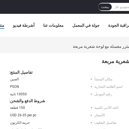
يبحث
اقبة الجودة
جولة في المعمل
معلومات عنا
أشرطة فيديو
منت
تفاصيل المنتج:
مكان المنشأ:
الصين
اسم العلامة التجارية:
PSON
رقم الموديل:
10050 ثانية
شروط الدفع والشحن:
الحد الأدنى لكمية:
100 قطعة
الأسعار:
USD 26-35 per pc
تفاصيل التغليف:
حزمة الكرتون