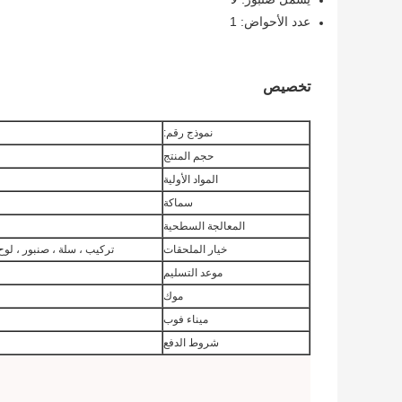
عدد الأحواض: 1
تخصيص
نموذج رقم:
حجم المنتج
المواد الأولية
سماكة
المعالجة السطحية
خيار الملحقات
تركيب ، سلة ، صنبور ، لو
موعد التسليم
موك
ميناء فوب
شروط الدفع