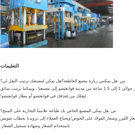
التعليمات
س: هل يمكنني زيارة مصنع العاطفة؟هل يمكن لمصنعك ترتيب النقل لي؟
ج: عزيزي ، يشرفنا دعوتك لزيارة المصنع.سيستغرق الأمر حوالي 1 إلى 1.5 ساعة من مدينة قوانغتشو إلى مصنعنا ، ويمكننا ترتيب سائق
ليقلك من فندقك في قوانغتشو أو مطار قوانغتشو!
س: هل يمكن للمصنع الخاص بك طباعة علامتنا التجارية على المنتج؟
أن يصنع كل من شعار الليزر وشعار الفولاذ على الحوض!ويحتاج العملاء إلى تزويدنا بخطاب تفويض
باستخدام الشعار وشهادة تسجيل الشعار.