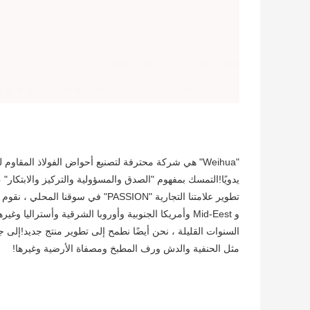
يدويًا!التمسك بمفهوم "الصدق والمسؤولية والتركيز والابتكار
تطوير علامتنا التجارية "PASSION" ف
و Mid-Eest وأمريكا الجنوبية وأوروبا الشرقية وأسترالي
السنوات القليلة ، نحن أيضًا نطمح إلى تطوير منتج جديد!إلى
مثل الحنفية والدش ورف المطبخ ومصفاة الأرضية وغيرها!