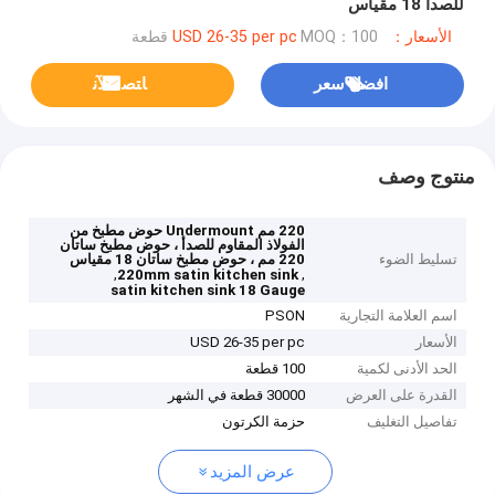
للصدأ 18 مقياس
الأسعار：USD 26-35 per pc
MOQ：100 قطعة
افضل سعر
ﺎﺘﺼﻟ ﺍﻶﻧ
منتوج وصف
220 مم Undermount حوض مطبخ من
الفولاذ المقاوم للصدأ ، حوض مطبخ ساتان
تسليط الضوء
220 مم ، حوض مطبخ ساتان 18 مقياس
,
,
220mm satin kitchen sink
satin kitchen sink 18 Gauge
اسم العلامة التجارية
PSON
الأسعار
USD 26-35 per pc
الحد الأدنى لكمية
100 قطعة
القدرة على العرض
30000 قطعة في الشهر
تفاصيل التغليف
حزمة الكرتون
عرض المزيد