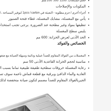
حجم المنتجات: 1200*500*200 ملم
المكونات والإصلاحات
أجزاء أخرى / حزم مطلوبة - التعبئة في 1pcs / carton لتوفير المساحة ، الزيادة والحزمة السباكة المطلوبة.
يأتي مع المغسلة، مشابك المغسلة، غطاء فتحة الصنبور
تنظيفها بمواد وغير مطحنة عند الضرورة. يرجى تجنب استخدام 
يلبس سطح المغسلة
الحد الأدنى لعرض الخزانة: 600 مم
الخصائص والفوائد
المغسلات من الفولاذ المقاوم للصدأ عملية ودائمة وسهلة الصيانة مع ضغو
مناسبة لحجم الخزانة القاعدية الأدنى 50 سم
رعاية المغسلة خروقات سطحية طفيفة طبيعية تماما بسبب الخص
العادية والماء الدافئ وبرقية مع قطعة قماش ناعمة سوف تساع
الجيريالفولاذ المقاوم للصدأ مصمم لتكون صيانة منخفضة لذلك لا