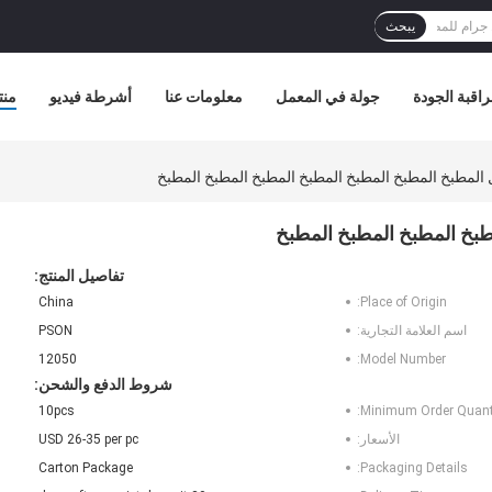
يبحث
اقبة الجودة
جولة في المعمل
معلومات عنا
أشرطة فيديو
منت
المطبخ المطبخ المطبخ المطبخ المطبخ المطبخ المطبخ
طبخ المطبخ المطبخ المطبخ
تفاصيل المنتج:
China
Place of Origin:
اسم العلامة التجارية:
PSON
12050
Model Number:
شروط الدفع والشحن:
10pcs
Minimum Order Quanti
الأسعار:
USD 26-35 per pc
Carton Package
Packaging Details: