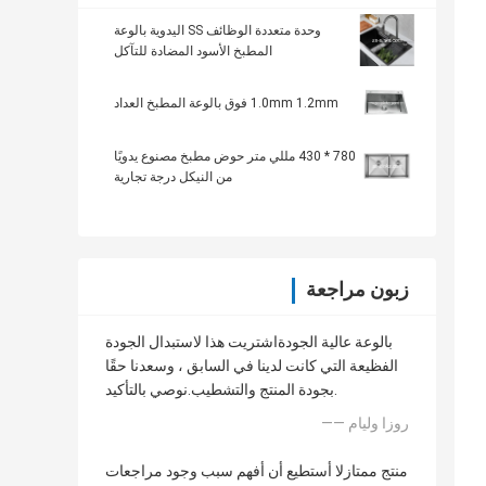
وحدة متعددة الوظائف SS اليدوية بالوعة
المطبخ الأسود المضادة للتآكل
1.0mm 1.2mm فوق بالوعة المطبخ العداد
780 * 430 مللي متر حوض مطبخ مصنوع يدويًا
من النيكل درجة تجارية
زبون مراجعة
بالوعة عالية الجودةاشتريت هذا لاستبدال الجودة
الفظيعة التي كانت لدينا في السابق ، وسعدنا حقًا
بجودة المنتج والتشطيب.نوصي بالتأكيد.
—— روزا وليام
منتج ممتازلا أستطيع أن أفهم سبب وجود مراجعات