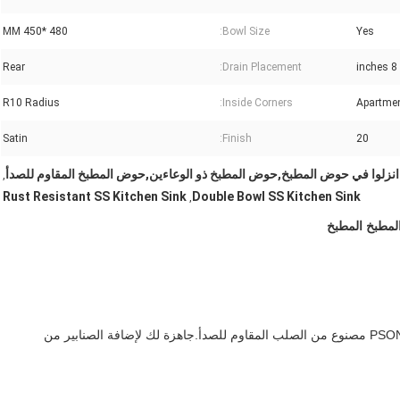
480 *450 MM
Bowl Size:
Yes
Rear
Drain Placement:
8 inches
R10 Radius
Inside Corners:
Apartmen
Satin
Finish:
20
انزلوا في حوض المطبخ,حوض المطبخ ذو الوعاءين,حوض المطبخ المقاوم للصدأ
,
Rust Resistant SS Kitchen Sink
Double Bowl SS Kitchen Sink
,
لمطبخ المطبخ
إضافة أساسية لأي مطبخ، هذا المغسلة و الصرف من مصنع PSON مصنوع من الصلب المقاوم للصدأ.جاهزة لك لإضافة الصنابير من