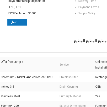
30 days after receipt deposit
Delivery Time:
T/T , L/C
Payment Terms:
30000 PCS Per Month
Supply Ability:
اتصل
لمطبخ المطبخ المطبخ
Offer free Sample
Online te
Service:
Installat
18/10 Chromium / Nickel, Anti corrosion
Stainless Steel:
Rectangu
3.5 inches
Drain Opening:
OEM
stainless steel
Primary Material:
Yes
1200*500mm
Exterior Dimensions:
Functiona