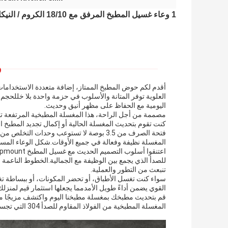
1 وعاء غسيل المطبخ المرفق مع 18/10 الكروم / النيكل الفولاذ المقاوم للصدأ تصميم مستطيل
و
اليومية مع الحفاظ على مظهر أنيق وحديث.
مصممة من أجل الراحة، هذا المغسلة المطبخية المرتفعة تأتي
كنت تقوم بتحديث المغسلة الحالية أو إكمال تجديد المطبخ ا
فتحة الصرف من 3.5 بوصة لا تستوعب وحدات ا
المغسلة نظيفة وفعالة في جميع الأوقات.شكل الوعاء المس
للصدأ الذي يجمع بين الوظيفة مع الجمالية.الخطوط الناعمة
تنبعث من التطور والعملية.
سواء كنت تغسل الأطباق، أو تحضر المكونات، أو ببساطة تغسل
القوي يضمن أداءً طويل الأمدمما يجعلها استثمار قيم لمنزلك
قم بتحديث مطبخك بمغسلة مطبخنا اليوم واكتشف مزيجًا مث
المغسلة المطبخية من الفولاذ المقاوم للصدأ 304 التي تجسد الجودة والأناقة.