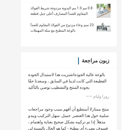
0.8 مم 1.0 مم اليدوية مزدوجة شريط الفولاذ
المقاوم للصدأ المصارف أعلى جبل قطعة
واحدة
23 سم وعاء مزدوج من الفولاذ المقاوم للصدأ
بالوعة المطبخ مع سلة المهملات
زبون مراجعة
بالوعة عالية الجودةاشتريت هذا لاستبدال الجودة
الفظيعة التي كانت لدينا في السابق ، وسعدنا حقًا
بجودة المنتج والتشطيب.نوصي بالتأكيد.
—— روزا وليام
منتج ممتازلا أستطيع أن أفهم سبب وجود مراجعات
سلبية حول هذا العنصر. جميل. سهل التركيب ويبدو
مذهلاً. إذا تم تركيبه بشكل صحيح بعناية واهتمام ،
فسوف يضيء أي مطبخ - كما هو الحال بالنسبة لي