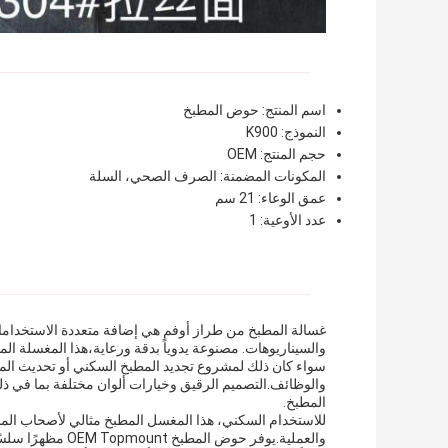
اسم المنتج: حوض المطبخ
النموذج: K900
حجم المنتج: OEM
المكونات المضمنة: الصرف الصحي، السلة
عمق الوعاء: 21 سم
عدد الأوعية: 1
غسالة المطبخ من طراز أوفم هي إضافة متعددة الاستخداما
والسيناريوهات. مصنوعة يدوياً بدقة ورعاية،هذا المغسلة الم
سواء كان ذلك لمشروع تجديد المطبخ السكني أو تحديث المطب
والوظائف.التصميم الرقيق وخيارات ألوان مختلفة بما في ذلك
المطبخ.
للاستخدام السكني، هذا المغسل المطبخ مثالي لأصحاب المن
والعملية.يوفر حوض المطبخ OEM Topmount مظهرًا سلسًا ومتماسكًا لمنطقة المطبخ.