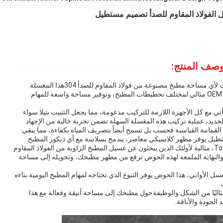
صف المنتج:
أقدم لكم حوض المطبخ الممتاز، إضافة متعددة الاستخدامات لأي مساحة مطبخ مصنوعة من فولاذ المقاوم للصدأ 304هذا المغسلة
العلوية توفر المتانة والأسلوب في حزمة واحدة بلا خللحجم OEM مثالي لمختلف تخطيطات المطبخ، وتوفير مساحة واسعة للمهام
 مع كل الأجهزة اللازمة للتركيب مدعومة، مما يجعل التثبيت بتيلا.سواء
لجديد، عملية تركيب هذه المغسلة السهلة تضمن تجربة خالية من الإجهاد.
لتخلص من القمامة القياسية فحسب بل تسمح أيضاً بتصريف المياه بكفاءة، مما يبقي
تطيل يوفر مظهر كلاسيكي معاصر، يندمج بسلاسة مع أي ديكور المطبخ.
اعتنقوا أسلوب التصميم الحديث مع غسيل المطبخ Topmount، مثالية لأولئك الذين يبحثون عن غسيل المطبخ الزاوية من الفولاذ المقاوم
 والنهاية الملمعة لهذه الحوض ترفع من مظهر مطبخك، وتحويله إلى مساحة
 الأواني، هذا الحوض يوفر التنوع الذي تحتاجه لمهام المطبخ اليومية.بناءه
اليًا من الشكل والوظيفةحول مطبخك إلى مساحة أنيقة وفعالة مع هذا