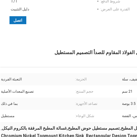
شروط الدفع:
T/T
القدرة على العرض:
دليل التثبيت
اتصل
فيف، سلة
الحزمة:
التعبئة الفردية
21 سم
حجم المنتج:
تصنيع المعدات الأصلية
3.5 بوصة
تصاعد الأجهزة:
بما في ذلك
اس، الفضة
شكل الوعاء:
مستطيل
,
Chromium Nickel Topmount Kitchen Sink
Rectangular Design Topm
,