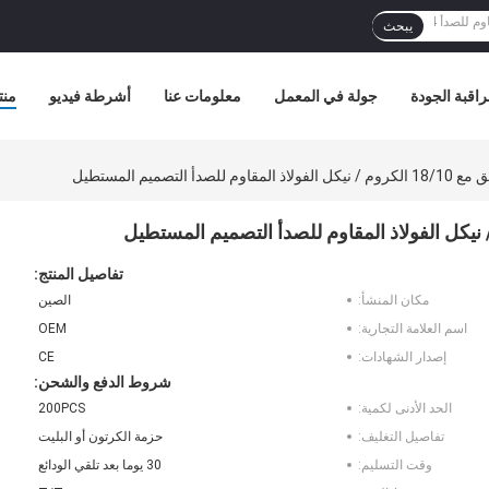
يبحث
اقبة الجودة
جولة في المعمل
معلومات عنا
أشرطة فيديو
منت
تفاصيل المنتج:
مكان المنشأ:
الصين
اسم العلامة التجارية:
OEM
إصدار الشهادات:
CE
شروط الدفع والشحن:
الحد الأدنى لكمية:
200PCS
تفاصيل التغليف:
حزمة الكرتون أو البليت
وقت التسليم:
30 يوما بعد تلقي الودائع