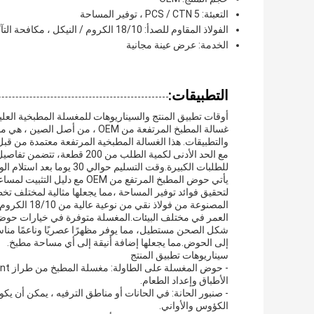
التعبئة: 5 PCS / CTN ، توفير المساحة
الفولاذ المقاوم للصدأ: 18/10 الكروم / النيكل ، مكافحة التآكل
الخدمة: عرض عينة مجانية
التطبيقات:
أوقات تطبيق المنتج والسيناريوهات للمغسلة المطبخية العليا
غسالة المطبخ المرتفعة من OEM ،
والتطبيقات. هذا الغسالة المطبخية المرتفعة معتمدة من قبل CE ،ضمان معايير الجودة والسلام
مع الحد الأدنى لكمية الطلب م
للطلبات الكبيرة.وقت التسليم حوالي 30 يوما بعد استلام الودائع، و شروط الدفع مرنة مع قبول T / T.
لتحقيق فوائد توفير المساحة ،مما يجعلها مثالية لمختلف ت
المصنوعة من 
العمر في مختلف البيئات.المغسلة متوفرة في خيارات حوض 
شكل الصحن مستطيل، مما يوفر مظهرًا عصريًا وناعمًا منا
إلى الحوض.مما يجعلها إضافة أنيقة إلى أي مساحة مطبخ.
سيناريوهات تطبيق المنتج
الأطباق وإعداد الطعام.
- صنبور الحانة: في الحانات أو مناطق الترفيه ، يمكن أن
الكؤوس والأواني.