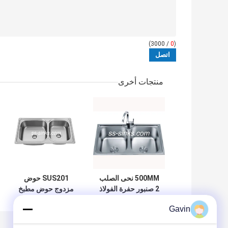
/ 3000)
0
(
منتجات أخرى
500MM نحى الصلب
SUS201 حوض
2 صنبور حفرة الفولاذ
مزدوج حوض مطبخ
المقاوم للصدأ بالوعة
علوي مع فتحة صنبور
Gavin
المضادة للتآكل
9150B