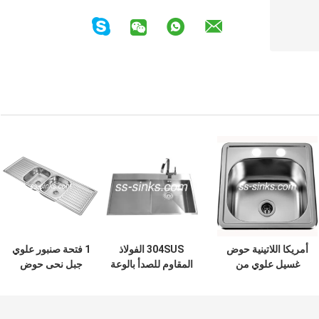
أمريكا اللاتينية حوض
304SUS الفولاذ
1 فتحة صنبور علوي
غسيل علوي من
المقاوم للصدأ بالوعة
جبل نحى حوض
الفولاذ المقاوم للصدأ
المطبخ Topmount
مطبخ من الفولاذ
من قطعة واحدة
مع صنبور حفرة 36 ​​*
المقاوم للصدأ 1500
مقاس 15 × 15 بوصة
20 بوصة
* 500 * 210 مللي