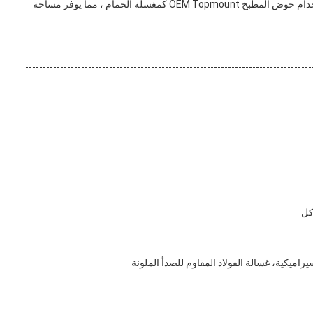
- حوض الاستحمام: للحمامات أو غرف الغسيل ، يمكن استخدام حوض المطبخ OEM Topmount كمغسلة الحمام ، مما يوفر مساحة
يراميكية، غسالة الفولاذ المقاوم للصدأ الملونة