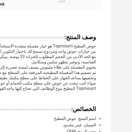
إبراز:
ink
وصف المنتج:
حوض المطبخ Topmount هو خيار مغسلة مت
من خيارات حوض واحد ومزدوج،تسمح لك باختيار التكوين ال
مع الحد الأدنى من 
القياسية، وتوفير مظهر سلس ومتكامل.
يحتوي المغسلة على طلاء ملموس يضيف لمسة عصرية إلى أ
تم تصميم هذا المغسلة المطبخية المرفقة على السطح مع م
وتجفيفها.يساعد الجهاز على الحفاظ على سطح مكتبك نظيف
سواء كنت تبحث عن حوض على سطح مكتب الحمام أو حوض 
Topmount المطبخ تنوع الوظائف التي تحتاج إليها.بناءه القوي وتصميمه الأنيق يجعله خيارًا رائعًا لأي مساحة مطبخ.
الخصائص:
اسم المنتج: حوض المطبخ
الضمان: عمر محدود
حجم المنتج: OEM