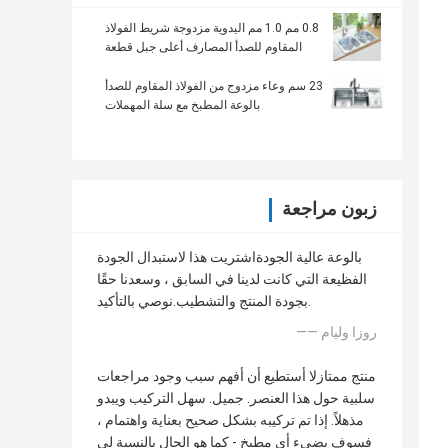
0.8 مم 1.0 مم اليدوية مزدوجة شريط الفولاذ
المقاوم للصدأ المصارف أعلى جبل قطعة
واحدة
23 سم وعاء مزدوج من الفولاذ المقاوم للصدأ
بالوعة المطبخ مع سلة المهملات
زبون مراجعة
بالوعة عالية الجودةاشتريت هذا لاستبدال الجودة
الفظيعة التي كانت لدينا في السابق ، وسعدنا حقًا
بجودة المنتج والتشطيب.نوصي بالتأكيد.
—— روزا وليام
منتج ممتازلا أستطيع أن أفهم سبب وجود مراجعات
سلبية حول هذا العنصر. جميل. سهل التركيب ويبدو
مذهلاً. إذا تم تركيبه بشكل صحيح بعناية واهتمام ،
فسوف يضيء أي مطبخ - كما هو الحال بالنسبة لي