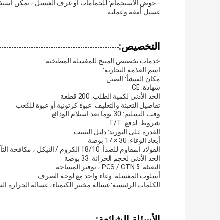
غسيل أنيقة وعملية.
التخصيص:
خدمات تخصيص المنتج للمغسلة المطبخية:
اسم العلامة التجارية:
مكان المنشأ: الصين
شهادة: CE
الحد الأدنى لكمية الطلب: 200 قطعة
تفاصيل التعبئة والتغليف: عبوة كرتونية أو عبوة للكعب
وقت التسليم: 30 يوما بعد استلام الودائع
شروط الدفع: T/T
القدرة على التوريد: دليل التثبيت
أبعاد الوعاء: 30 × 17 بوصة
الفولاذ المقاوم للصدأ: 18/10 الكروم / النيكل ، مكافحة التآكل
الحد الأدنى لحجم الخزانة: 33 بوصة
التعبئة: 5 PCS / CTN ، توفير المساحة
أسلوب المغسلة: وعاء واحد مع لوحة الصرف
الكلمات الرئيسية: غسالة مختبر الكيمياء، غسالة الحرارة الس
الأسئلة الشائعة: