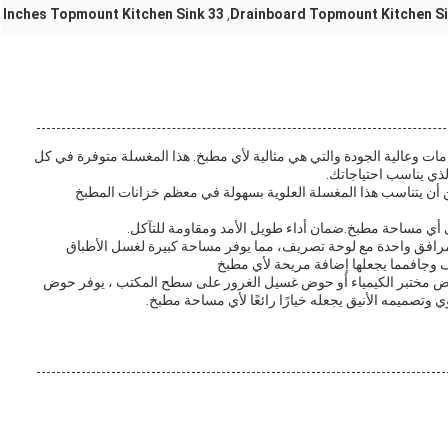
33 Inches Topmount Kitchen Sink
Drainboard Topmount Kitchen S
,
عددة الاستخدامات وعالية الجودة والتي هي مثالية لأي مطبخ. هذا المغسلة متوفرة في كل
ذي يناسب احتياجاتك.
الحجم المطلوب للخزانة 33 بوصة، يمكن أن يتناسب هذا المغسلة العلوية بسهولة في معظم خزانات المطبخ
ي مساحة مطبخ.ضمان أداء طويل الأمد ومقاومة للتآكل.
رافق واحدة مع لوحة تصريف، مما يوفر مساحة كبيرة لغسل الأطباق
 وجافمما يجعلها إضافة مريحة لأي مطبخ
مختبر الكيمياء أو حوض غسيل الغرور على سطح المكتب ، يوفر حوض