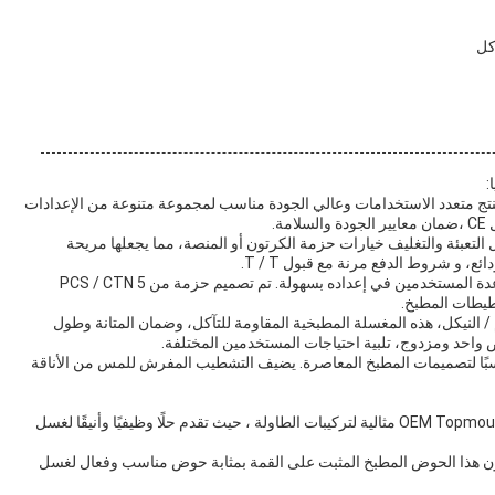
:
 من أصل الصين ، هي منتج متعدد الاستخدامات وعالي الجودة مناسب لمجموعة متنوعة من الإعدادات
ة.
ن 200 قطعة، تتضمن تفاصيل التعبئة والتغليف خيارات حزمة الكرتون أو المنصة، مما يجعلها مريحة
يأتي حوض المطبخ المرتفع من OEM مع دليل التثبيت لمساعدة المستخدمين في إعداده بسهولة. تم تصميم حزمة من 5 PCS / CTN
خطيطات المطبخ.
فولاذ نقي من نوعية عالية من 18/10 الكروم / النيكل، هذه المغسلة المطبخية المقاومة للتآكل، وضمان المتانة وطول
واحد ومزدوج، تلبية احتياجات المستخدمين المختلفة.
سبًا لتصميمات المطبخ المعاصرة. يضيف التشطيب المفرش للمس من الأناقة
- حوض المغسلة على الطاولة: مغسلة المطبخ من طراز OEM Topmount مثالية لتركيبات الطاولة ، حيث تقدم حلًا وظيفيًا وأنيقًا لغسل
 يكون هذا الحوض المطبخ المثبت على القمة بمثابة حوض مناسب وفعال لغسل