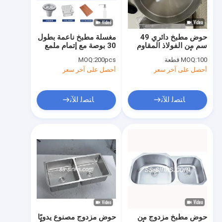
معلومات عنا
جولة في المعمل
حوض مطبخ دائري 49
مغسلة مطبخ ناعمة بطول
سم من الفولاذ المقاوم
30 بوصة مع إتمام ملمع
مراقبة الجودة
للصدأ وحوض مطبخ
وتخفيف الصوت
100 قطعة
MOQ:
200pcs
MOQ:
مصقول
أحصل على آخر سعر
أحصل على آخر سعر
اتصل بنا
أخبار
ﺎﺘﺼﻟ ﺍﻶﻧ
ﺎﺘﺼﻟ ﺍﻶﻧ
VR
حوض واحد من الفولاذ المقاوم للصدأ
حوض مزدوج من الفولاذ المقاوم للصدأ
حوض مطبخ علوي
حوض مطبخ مزدوج من
حوض مزدوج مصنوع يدويًا