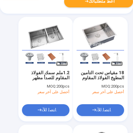
أعط متطلباتك
18 مقياس تحت التأمين
1.2ملم سمك الفولاذ
المطبخ الفولاذ المقاوم
المقاوم للصدأ مطهر
للصدأ المغسلة الملمعة
مطبخ
MOQ:
200pcs
MOQ:
200pcs
والفرشاة النهاية
أحصل على آخر سعر
أحصل على آخر سعر
ﺎﺘﺼﻟ ﺍﻶﻧ
ﺎﺘﺼﻟ ﺍﻶﻧ