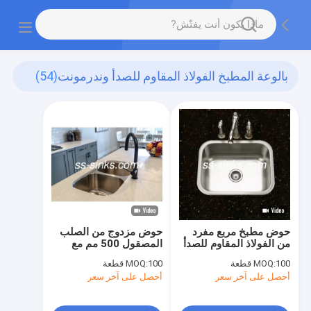
بالوعة المطبخ الفولاذ المقاوم للصدأ وندرمونت
(54)
حوض مطبخ مربع مفرد
حوض مزدوج من الصلب
من الفولاذ المقاوم للصدأ
المصقول 500 مم مع
Undermount مقاس 44
فتحة الحنفية لإزالة
100 قطعة
MOQ:
100 قطعة
MOQ:
× 39 سم
الضوضاء
أحصل على آخر سعر
أحصل على آخر سعر