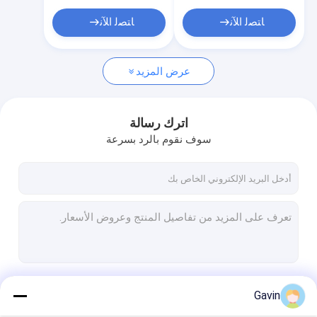
معدات الشواء في الهواء الطلق
ﺎﺘﺼﻟ ﺍﻶﻧ
ﺎﺘﺼﻟ ﺍﻶﻧ
عرض المزيد
اترك رسالة
سوف نقوم بالرد بسرعة
استمر
Gavin