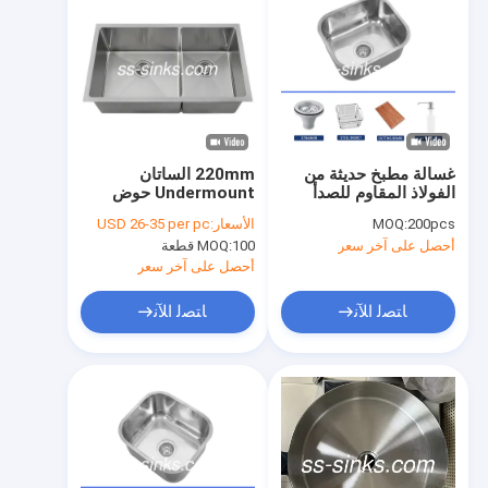
غسالة مطبخ حديثة من
220mm الساتان
الفولاذ المقاوم للصدأ
Undermount حوض
عمق 220 مم ممشحة
مطبخ الفولاذ المقاوم
200pcs
MOQ:
الأسعار:
USD 26-35 per pc
سهلة التنظيف
للصدأ 18 مقياس
أحصل على آخر سعر
100 قطعة
MOQ:
أحصل على آخر سعر
ﺎﺘﺼﻟ ﺍﻶﻧ
ﺎﺘﺼﻟ ﺍﻶﻧ
مسكن
منتجات
أشرطة فيديو