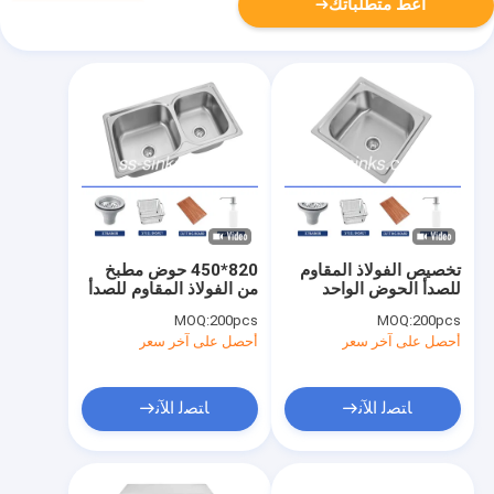
أعط متطلباتك
تخصيص الفولاذ المقاوم
820*450 حوض مطبخ
للصدأ الحوض الواحد
من الفولاذ المقاوم للصدأ
المغسلة مع الصرف
مزدوج الوعاء مع طبقة
MOQ:
200pcs
MOQ:
200pcs
الصحي / سلة
ذهبية
أحصل على آخر سعر
أحصل على آخر سعر
ﺎﺘﺼﻟ ﺍﻶﻧ
ﺎﺘﺼﻟ ﺍﻶﻧ