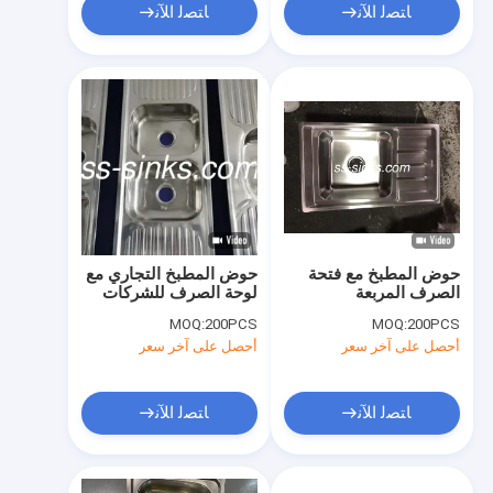
ﺎﺘﺼﻟ ﺍﻶﻧ
ﺎﺘﺼﻟ ﺍﻶﻧ
حوض المطبخ مع فتحة
حوض المطبخ التجاري مع
الصرف المربعة
لوحة الصرف للشركات
الغذائية المزدحمة
MOQ:
200PCS
MOQ:
200PCS
أحصل على آخر سعر
أحصل على آخر سعر
ﺎﺘﺼﻟ ﺍﻶﻧ
ﺎﺘﺼﻟ ﺍﻶﻧ