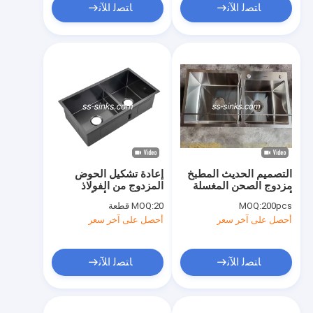
ﺎﺘﺼﻟ ﺍﻶﻧ
ﺎﺘﺼﻟ ﺍﻶﻧ
التصميم الحديث المطبخ
إعادة تشكيل الحوض
مزدوج الصحن المغسلة
المزدوج من الفولاذ
أسفل مع الصلب المقاوم
المقاوم للصدأ الأسود
200pcs
MOQ:
20 قطعة
MOQ:
للصدأ الصرف الصحي
لسهولة التنظيف والصيانة
أحصل على آخر سعر
أحصل على آخر سعر
والارتفاع بما في ذلك حتى
لك
ﺎﺘﺼﻟ ﺍﻶﻧ
ﺎﺘﺼﻟ ﺍﻶﻧ