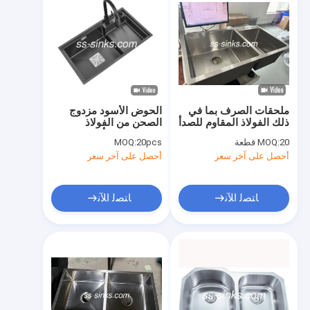
ملحقات الصرف بما في
الحوض الأسود مزدوج
ذلك الفولاذ المقاوم للصدأ
الصحن من الفولاذ
غسالة وعاء مزدوج مع
المقاوم للصدأ
20 قطعة
MOQ:
20pcs
MOQ:
خفض الصوت النهاية
أحصل على آخر سعر
أحصل على آخر سعر
السوداء
ﺎﺘﺼﻟ ﺍﻶﻧ
ﺎﺘﺼﻟ ﺍﻶﻧ
مسكن
منتجات
أشرطة فيديو