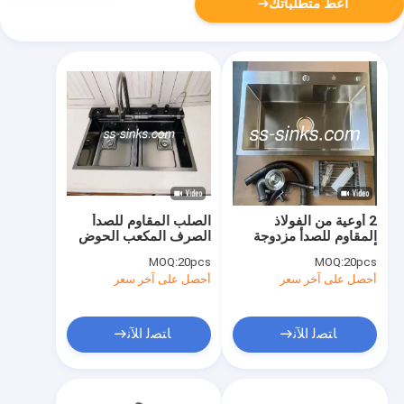
أعط متطلباتك
2 أوعية من الفولاذ
الصلب المقاوم للصدأ
المقاوم للصدأ مزدوجة
الصرف المكعب الحوض
أوعية حوض غسيل التفريغ
المكون من حجرتين
MOQ:
20pcs
MOQ:
20pcs
بما في ذلك لصيانة سهلة
للكفاءة في غسل
أحصل على آخر سعر
أحصل على آخر سعر
الصحون التجاري
ﺎﺘﺼﻟ ﺍﻶﻧ
ﺎﺘﺼﻟ ﺍﻶﻧ